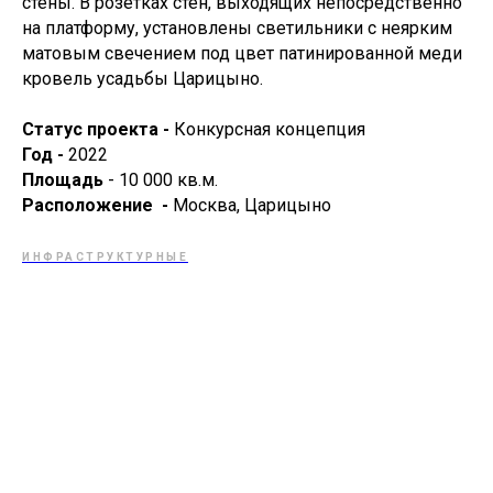
стены. В розетках стен, выходящих непосредственно
на платформу, установлены светильники с неярким
матовым свечением под цвет патинированной меди
кровель усадьбы Царицыно.
Cтатус проекта -
Конкурсная концепция
© Алексей Ильин 2025
Год -
2022
Площадь
- 10 000 кв.м.
Расположение -
Москва, Царицыно
ИНФРАСТРУКТУРНЫЕ